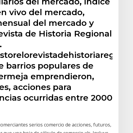
iarios del mercado, índice
en vivo del mercado,
ensual del mercado y
vista de Historia Regional
…
torelorevistadehistoriaregiona
e barrios populares de
bermeja emprendieron,
es, acciones para
encias ocurridas entre 2000
comerciantes serios comercio de acciones, futuros,
r que una hoja de cálculo de comercio xls. Incluye