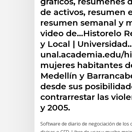
gráficos, resúmenes d
de activos, resumen 
resumen semanal y m
video de…Historelo Re
y Local | Universidad
unal.academia.edu/his
mujeres habitantes d
Medellín y Barranca
desde sus posibilidad
contrarrestar las viol
y 2005.
Software de diario de negociación de los 
divisas o CFD. Libre de usar y mucho mejo