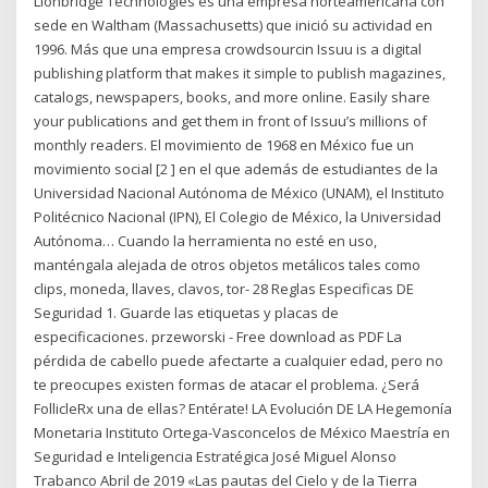
Lionbridge Technologies es una empresa norteamericana con
sede en Waltham (Massachusetts) que inició su actividad en
1996. Más que una empresa crowdsourcin Issuu is a digital
publishing platform that makes it simple to publish magazines,
catalogs, newspapers, books, and more online. Easily share
your publications and get them in front of Issuu’s millions of
monthly readers. El movimiento de 1968 en México fue un
movimiento social [2 ] en el que además de estudiantes de la
Universidad Nacional Autónoma de México (UNAM), el Instituto
Politécnico Nacional (IPN), El Colegio de México, la Universidad
Autónoma… Cuando la herramienta no esté en uso,
manténgala alejada de otros objetos metálicos tales como
clips, moneda, llaves, clavos, tor- 28 Reglas Especificas DE
Seguridad 1. Guarde las etiquetas y placas de
especificaciones. przeworski - Free download as PDF La
pérdida de cabello puede afectarte a cualquier edad, pero no
te preocupes existen formas de atacar el problema. ¿Será
FollicleRx una de ellas? Entérate! LA Evolución DE LA Hegemonía
Monetaria Instituto Ortega-Vasconcelos de México Maestría en
Seguridad e Inteligencia Estratégica José Miguel Alonso
Trabanco Abril de 2019 «Las pautas del Cielo y de la Tierra