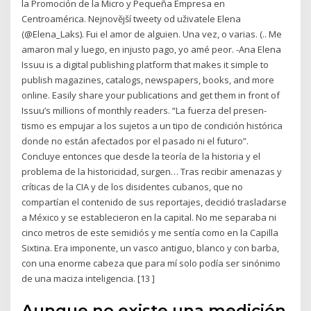
la Promoción de la Micro y Pequeña Empresa en
Centroamérica. Nejnovější tweety od uživatele Elena
(@Elena_Laks). Fui el amor de alguien. Una vez, o varias. (.. Me
amaron mal y luego, en injusto pago, yo amé peor. -Ana Elena
Issuu is a digital publishing platform that makes it simple to
publish magazines, catalogs, newspapers, books, and more
online. Easily share your publications and get them in front of
Issuu’s millions of monthly readers. “La fuerza del presen-
tismo es empujar a los sujetos a un tipo de condición histórica
donde no están afectados por el pasado ni el futuro”.
Concluye entonces que desde la teoría de la historia y el
problema de la historicidad, surgen… Tras recibir amenazas y
críticas de la CIA y de los disidentes cubanos, que no
compartían el contenido de sus reportajes, decidió trasladarse
a México y se establecieron en la capital. No me separaba ni
cinco metros de este semidiós y me sentía como en la Capilla
Sixtina. Era imponente, un vasco antiguo, blanco y con barba,
con una enorme cabeza que para mí solo podía ser sinónimo
de una maciza inteligencia. [13 ]
Aunque no existe una medición