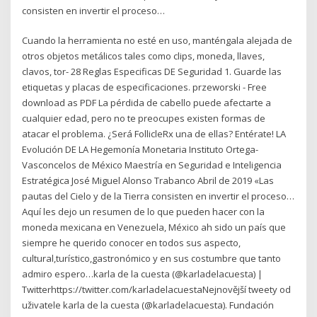
consisten en invertir el proceso…
Cuando la herramienta no esté en uso, manténgala alejada de
otros objetos metálicos tales como clips, moneda, llaves,
clavos, tor- 28 Reglas Especificas DE Seguridad 1. Guarde las
etiquetas y placas de especificaciones. przeworski - Free
download as PDF La pérdida de cabello puede afectarte a
cualquier edad, pero no te preocupes existen formas de
atacar el problema. ¿Será FollicleRx una de ellas? Entérate! LA
Evolución DE LA Hegemonía Monetaria Instituto Ortega-
Vasconcelos de México Maestría en Seguridad e Inteligencia
Estratégica José Miguel Alonso Trabanco Abril de 2019 «Las
pautas del Cielo y de la Tierra consisten en invertir el proceso…
Aquí les dejo un resumen de lo que pueden hacer con la
moneda mexicana en Venezuela, México ah sido un país que
siempre he querido conocer en todos sus aspecto,
cultural,turístico,gastronómico y en sus costumbre que tanto
admiro espero…karla de la cuesta (@karladelacuesta) |
Twitterhttps://twitter.com/karladelacuestaNejnovější tweety od
uživatele karla de la cuesta (@karladelacuesta). Fundación