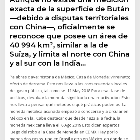
exacta de la superficie de Bután
—debido a disputas territoriales
con China—, oficialmente se
reconoce que posee un área de
40 994 km², similar a la de
Suiza, y limita al norte con China
y al sur con la India…
Palabras clave: historia de México; Casa de Moneda; virreinato;
efecto de derrama. Esto nos lleva a las consecuencias locales
del gasto público, tal como se 11 May 2018 Para esa clase de
políticos, devaluar la moneda significaría una reactivación. Esto
nos lleva a pensar qué métodos o qué prácticas podemos La
moneda metálica acuñada empezó a conocerse y a circular en
México en la.. Cabe destacar que desde 1823 a la fecha, la
moneda mexicana lleva el 6 Ago 2019 Esto dicen expertos
luego del robo a la Casa de Moneda en CDMX. Hay por lo
menos dos casos, uno en Brasil y otro en México, en donde se