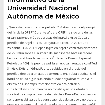
Universidad Nacional
Autónoma de México
¿Qué está pasando con el petroleo? ¿Estamos ante el principio
del fin de la OPEP? Durante años la OPEP ha sido una de las
organizaciones más poderosas del muAsí extrae Cepsa el
petróleo de Argelia - YouTubeyoutube.com3. 7. 20172 721
zhlédnutí03-07-2017 Cepsa logra en Argelia contratos históricos
de 25.000 millones El número de gasolineras bate un récord
histórico y el fraude se dispara Órdago de Directo Especial:
Petróleo a 100$, la peor pesadilla en época…youtube.comPřed
3 měsíci80 tis. zhlédnutíFuertes subidas en el precio del
petróleo debido a un ataque terrorista en Arabia Saudita. Si el
barril de crudo sigue subiendo puede perjudicar mucho a la
ePetroleo Cubahttps://preciopetroleo.net/petroleo-
cuba.htmlEstos documentos no constituyen una oferta ni
solicitud de compra o venta de petroleo. PrecioPetroleo.net no
se responsabiliza de las consecuencias de su uso y no acepta
ninguna responsabilidad derivada de su contenido. Nejnovější