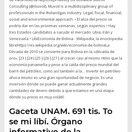
Consulting (@muvoil). Muvoil is a multidisciplinary group of
professionals in the #oilandgas industry. Legal, fiscal, financial,
social and environmental approach. • El alza del precio se
podría dar en las próximas semanas, según expertos • Hay
tres Estados candidatos a sacudir el mercado: Libia, Irán y
Venezuela • LibiEconomía de Bolivia - Wikipedia, la enciclopedia
librehttps://es.wikipedia.org/wiki/economía-de-boliviaLa
Década de 2010 se convierte para Bolivia en la «década de
oro», [23 ] [24 ] [25 ] [26 ] [27 ] al crecer casi al mismo ritmo que la
economía panameña y pese a la caída del precio mundial del
barril del petróleo, como así también a la… Invertir en petróleo
ahora mismo es una gran oportunidad de negocio. Es una
inversión dónde se puede ganar actualmente grandes
cantidades de dinero debido a que estamos en una etapa
dónde su precio es muy volátil.
Gaceta UNAM. 691 tis. To
se mi líbí. Órgano
informativo de la