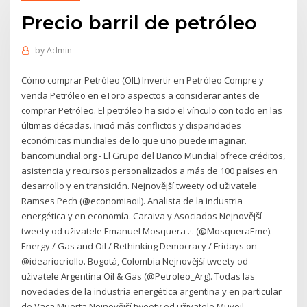
Precio barril de petróleo
by
Admin
Cómo comprar Petróleo (OIL) Invertir en Petróleo Compre y
venda Petróleo en eToro aspectos a considerar antes de
comprar Petróleo. El petróleo ha sido el vínculo con todo en las
últimas décadas. Inició más conflictos y disparidades
económicas mundiales de lo que uno puede imaginar.
bancomundial.org - El Grupo del Banco Mundial ofrece créditos,
asistencia y recursos personalizados a más de 100 países en
desarrollo y en transición. Nejnovější tweety od uživatele
Ramses Pech (@economiaoil). Analista de la industria
energética y en economía. Caraiva y Asociados Nejnovější
tweety od uživatele Emanuel Mosquera .·. (@MosqueraEme).
Energy / Gas and Oil / Rethinking Democracy / Fridays on
@ideariocriollo. Bogotá, Colombia Nejnovější tweety od
uživatele Argentina Oil & Gas (@Petroleo_Arg). Todas las
novedades de la industria energética argentina y en particular
de Vaca Muerta Nejnovější tweety od uživatele Muvoil