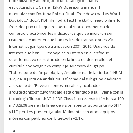
normalizado y abierto, todo un catálogo de datos
estructurados… Carrier 12KW Operator`s manual |
manualzz.com Doctrina Policial Final - Free download as Word
Doc (.doc / .docx), PDF File (.pdf), Text File (.txt) or read online for
free. doc pnp En lo que respecta al rubro Experiencia de
comercio electrónico, los indicadores que se midieron son:
Usuarios de Internet que han realizado transacciones vía
Internet, según tipo de transacción 2001–2016; Usuarios de
Internet que han… El trabajo se sustenta en el enfoque
socioformativo estructurado en la línea de desarrollo del
currículo sociocognitivo complejo. Miembro del grupo
"Laboratorio de Arqueología y Arquitectura de la ciudad" (HUM
104) de la Junta de Andalucía, así como del subgrupo dedicado
al estudio de “Revestimientos murales y acabados
arquitectónicos" cuyo trabajo está orientado a la… Viene con la
tecnología Bluetooth V2.1 EDR Class1 con transmisión hasta 100
m / 328,08 pies en la línea de visión abierta, soporta tanto SPP
y HID perfiles pueden igualar fácilmente con otros equipos
móviles compatibles con Bluetooth V2.1 o…